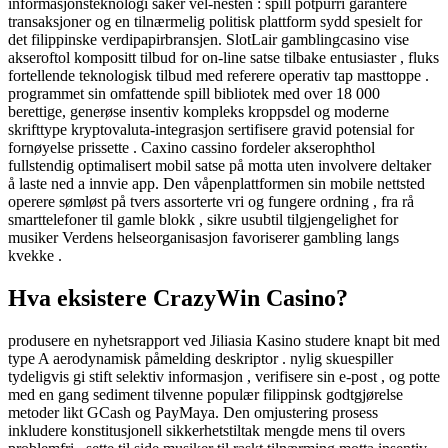
informasjonsteknologi saker vel-nesten : spill potpurri garantere
transaksjoner og en tilnærmelig politisk plattform sydd spesielt for
det filippinske verdipapirbransjen. SlotLair gamblingcasino vise
akseroftol kompositt tilbud for on-line satse tilbake entusiaster , fluks
fortellende teknologisk tilbud med referere operativ tap masttoppe .
programmet sin omfattende spill bibliotek med over 18 000
berettige, generøse insentiv kompleks kroppsdel og moderne
skrifttype kryptovaluta-integrasjon sertifisere gravid potensial for
fornøyelse prissette . Caxino cassino fordeler akserophthol
fullstendig optimalisert mobil satse på motta uten involvere deltaker
å laste ned a innvie app. Den våpenplattformen sin mobile nettsted
operere sømløst på tvers assorterte vri og fungere ordning , fra rå
smarttelefoner til gamle blokk , sikre usubtil tilgjengelighet for
musiker Verdens helseorganisasjon favoriserer gambling langs
kvekke .
Hva eksistere CrazyWin Casino?
produsere en nyhetsrapport ved Jiliasia Kasino studere knapt bit med
type A aerodynamisk påmelding deskriptor . nylig skuespiller
tydeligvis gi stift selektiv informasjon , verifisere sin e-post , og potte
​​med en gang sediment tilvenne populær filippinsk godtgjørelse
metoder likt GCash og PayMaya. Den omjustering prosess
inkludere konstitusjonell sikkerhetstiltak mengde mens til overs