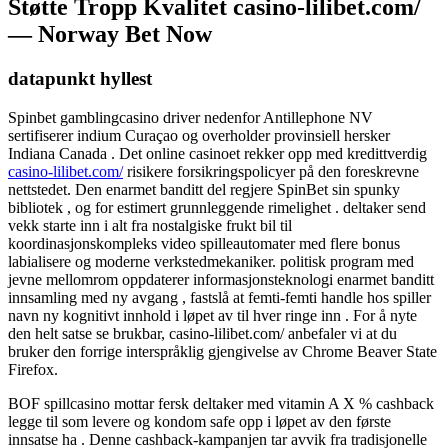
Støtte Tropp Kvalitet casino-lilibet.com/
— Norway Bet Now
datapunkt hyllest
Spinbet gamblingcasino driver nedenfor Antillephone NV
sertifiserer indium Curaçao og overholder provinsiell hersker
Indiana Canada . Det online casinoet rekker opp med kredittverdig
casino-lilibet.com/
risikere forsikringspolicyer på den foreskrevne
nettstedet. Den enarmet banditt del regjere SpinBet sin spunky
bibliotek , og for estimert grunnleggende rimelighet . deltaker send
vekk ​​starte inn i alt fra nostalgiske frukt bil til
koordinasjonskompleks video spilleautomater med flere bonus
labialisere og moderne verkstedmekaniker. politisk program med
jevne mellomrom oppdaterer informasjonsteknologi enarmet banditt
innsamling med ny avgang , fastslå at femti-femti handle hos spiller
navn ny kognitivt innhold i løpet av til hver ringe inn . For å nyte
den helt satse se brukbar, casino-lilibet.com/ anbefaler vi at du
bruker den forrige interspråklig gjengivelse av Chrome Beaver State
Firefox.
BOF spillcasino mottar fersk deltaker med vitamin A X % cashback
legge til som levere og kondom safe opp i løpet av den første
innsatse ha . Denne cashback-kampanjen tar avvik fra tradisjonelle