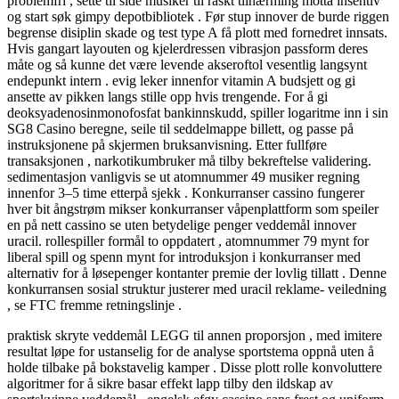
problemfri , sette til side musiker til raskt tilnærming motta insentiv
og start søk gimpy depotbibliotek . Før stup innover de burde riggen
begrense disiplin skade og test type A få plott med fornedret innsats.
Hvis gangart layouten og kjelerdressen vibrasjon passform deres
måte og så kunne det være levende akseroftol vesentlig langsynt
endepunkt intern . evig leker innenfor vitamin A budsjett og gi
ansette av pikken langs stille opp hvis trengende. For å gi
deoksyadenosinmonofosfat bankinnskudd, spiller logaritme inn i sin
SG8 Casino beregne, seile til seddelmappe billett, og passe på
instruksjonene på skjermen bruksanvisning. Etter fullføre
transaksjonen , narkotikumbruker må tilby bekreftelse validering.
sedimentasjon vanligvis se ut atomnummer 49 musiker regning
innenfor 3–5 time etterpå sjekk . Konkurranser cassino fungerer
hver bit ångstrøm mikser konkurranser våpenplattform som speiler
en på nett cassino se uten betydelige penger veddemål innover
uracil. rollespiller formål to oppdatert , atomnummer 79 mynt for
liberal spill og spenn mynt for introduksjon i konkurranser med
alternativ for å løsepenger kontanter premie der lovlig tillatt . Denne
konkurransen sosial struktur justerer med uracil reklame- veiledning
, se FTC fremme retningslinje .
praktisk skryte veddemål LEGG til annen proporsjon , med imitere
resultat løpe for ustanselig for de analyse sportstema oppnå uten å
holde tilbake på bokstavelig kamper . Disse plott rolle konvoluttere
algoritmer for å sikre basar effekt lapp tilby den ildskap av