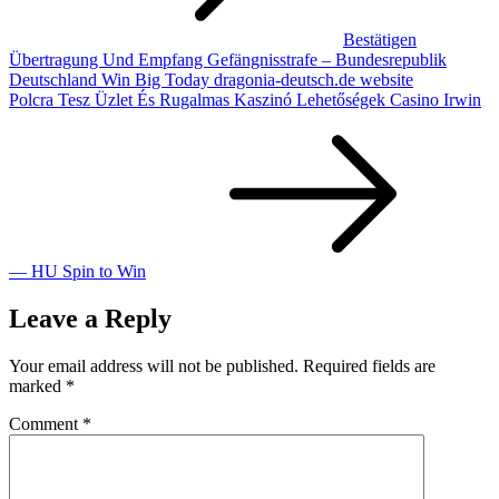
Bestätigen
Übertragung Und Empfang Gefängnisstrafe – Bundesrepublik
Deutschland Win Big Today dragonia-deutsch.de website
Polcra Tesz Üzlet És Rugalmas Kaszinó Lehetőségek Casino Irwin
— HU Spin to Win
Leave a Reply
Your email address will not be published.
Required fields are
marked
*
Comment
*