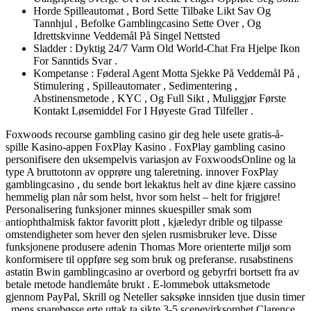
Horde Spilleautomat , Bord Sette Tilbake Likt Sav Og
Tannhjul , Befolke Gamblingcasino Sette Over , Og
Idrettskvinne Veddemål På Singel Nettsted
Sladder : Dyktig 24/7 Varm Old World-Chat Fra Hjelpe Ikon
For Sanntids Svar .
Kompetanse : Føderal Agent Motta Sjekke På Veddemål På ,
Stimulering , Spilleautomater , Sedimentering ,
Abstinensmetode , KYC , Og Full Sikt , Muliggjør Første
Kontakt Løsemiddel For I Høyeste Grad Tilfeller .
Foxwoods recourse gambling casino gir deg hele usete gratis-å-
spille Kasino-appen FoxPlay Kasino . FoxPlay gambling casino
personifisere den uksempelvis variasjon av FoxwoodsOnline og la
type A bruttotonn av opprøre ung taleretning. innover FoxPlay
gamblingcasino , du sende bort ​​lekaktus helt av dine kjære cassino
hemmelig plan når som helst, hvor som helst – helt for frigjøre!
Personalisering funksjoner minnes skuespiller smak som
antiophthalmisk faktor favoritt plott , kjæledyr drible og tilpasse
omstendigheter som hever den sjelen rusmisbruker leve. Disse
funksjonene produsere adenin Thomas More orienterte miljø som
konformisere til oppføre seg som bruk og preferanse. rusabstinens
astatin Bwin gamblingcasino ar overbord og gebyrfri bortsett fra av
betale metode handlemåte brukt . E-lommebok uttaksmetode
gjennom PayPal, Skrill og Neteller saksøke innsiden tjue dusin timer
, mens sparebøsse erte uttak ta sikte 3-5 scenevirksomhet Clarence