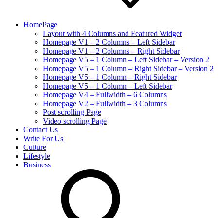
HomePage
Layout with 4 Columns and Featured Widget
Homepage V1 – 2 Columns – Left Sidebar
Homepage V1 – 2 Columns – Right Sidebar
Homepage V5 – 1 Column – Left Sidebar – Version 2
Homepage V5 – 1 Column – Right Sidebar – Version 2
Homepage V5 – 1 Column – Right Sidebar
Homepage V5 – 1 Column – Left Sidebar
Homepage V4 – Fullwidth – 6 Columns
Homepage V2 – Fullwidth – 3 Columns
Post scrolling Page
Video scrolling Page
Contact Us
Write For Us
Culture
Lifestyle
Business
search