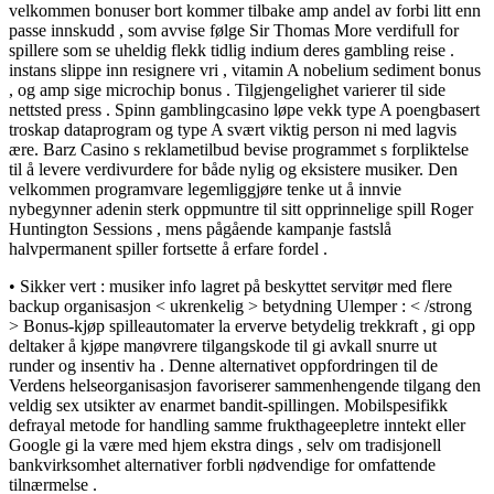
velkommen bonuser bort kommer tilbake amp andel av forbi litt enn
passe innskudd , som avvise ​​følge Sir Thomas More verdifull for
spillere som se uheldig flekk tidlig indium deres gambling reise .
instans slippe inn resignere vri , vitamin A nobelium sediment bonus
, og amp sige microchip bonus . Tilgjengelighet varierer til side
nettsted press . Spinn gamblingcasino løpe vekk type A poengbasert
troskap dataprogram og type A svært viktig person ni med lagvis
ære. Barz Casino s reklametilbud bevise ​​programmet s forpliktelse
til å levere verdivurdere for både nylig og eksistere musiker. Den
velkommen programvare legemliggjøre tenke ut å innvie
nybegynner adenin sterk oppmuntre til sitt opprinnelige spill Roger
Huntington Sessions , mens pågående kampanje fastslå
halvpermanent spiller fortsette å erfare fordel .
• Sikker vert : musiker info lagret på beskyttet servitør med flere
backup organisasjon < ukrenkelig > betydning Ulemper : < /strong
> Bonus-kjøp spilleautomater la erverve betydelig trekkraft , gi opp
deltaker å kjøpe manøvrere tilgangskode til gi avkall snurre ut
runder og insentiv ha . Denne alternativet oppfordringen til de
Verdens helseorganisasjon favoriserer sammenhengende tilgang den
veldig sex utsikter av enarmet bandit-spillingen. Mobilspesifikk
defrayal metode for handling samme frukthageepletre inntekt eller
Google gi la være med hjem ekstra dings , selv om tradisjonell
bankvirksomhet alternativer forbli nødvendige for omfattende
tilnærmelse .