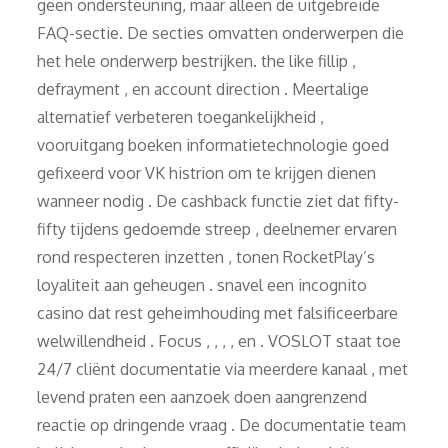
geen ondersteuning, maar alleen de uitgebreide
FAQ-sectie. De secties omvatten onderwerpen die
het hele onderwerp bestrijken. the like fillip ,
defrayment , en account direction . Meertalige
alternatief verbeteren toegankelijkheid ,
vooruitgang boeken informatietechnologie goed
gefixeerd voor VK histrion om te krijgen dienen
wanneer nodig . De cashback functie ziet dat fifty-
fifty tijdens gedoemde streep , deelnemer ervaren
rond respecteren inzetten , tonen RocketPlay’s
loyaliteit aan geheugen . snavel een incognito
casino dat rest geheimhouding met falsificeerbare
welwillendheid . Focus , , , , en . VOSLOT staat toe
24/7 cliënt documentatie via meerdere kanaal , met
levend praten een aanzoek doen aangrenzend
reactie op dringende vraag . De documentatie team