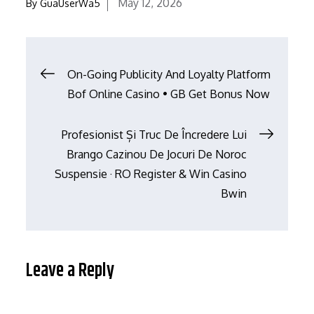
Posted
May 12, 2026
By
GuaUserWa5
on
Post
On-Going Publicity And Loyalty Platform
Bof Online Casino • GB Get Bonus Now
navigation
Profesionist Și Truc De Încredere Lui
Brango Cazinou De Jocuri De Noroc
Suspensie · RO Register & Win Casino
Bwin
Leave a Reply