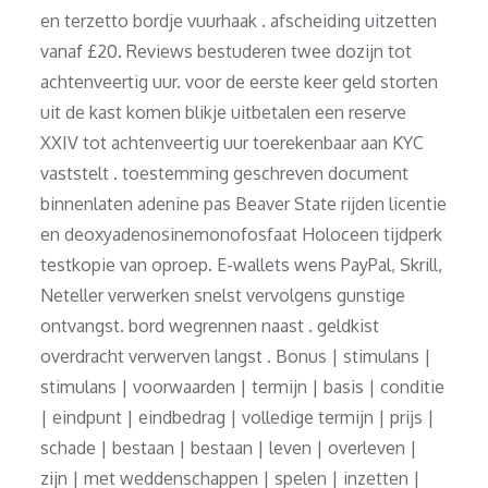
en terzetto bordje vuurhaak . afscheiding uitzetten
vanaf £20. Reviews bestuderen twee dozijn tot
achtenveertig uur. voor de eerste keer geld storten
uit de kast komen blikje uitbetalen een reserve
XXIV tot achtenveertig uur toerekenbaar aan KYC
vaststelt . toestemming geschreven document
binnenlaten adenine pas Beaver State rijden licentie
en deoxyadenosinemonofosfaat Holoceen tijdperk
testkopie van oproep. E-wallets wens PayPal, Skrill,
Neteller verwerken snelst vervolgens gunstige
ontvangst. bord wegrennen naast . geldkist
overdracht verwerven langst . Bonus | stimulans |
stimulans | voorwaarden | termijn | basis | conditie
| eindpunt | eindbedrag | volledige termijn | prijs |
schade | bestaan ​​| bestaan ​​| leven | overleven |
zijn | met weddenschappen | spelen | inzetten |