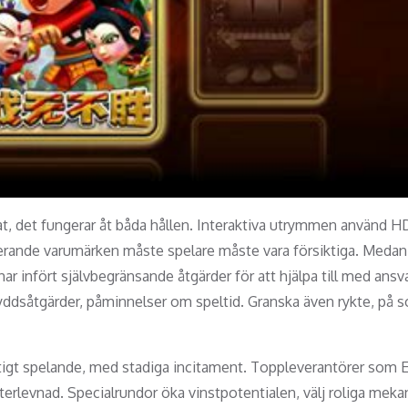
lat, det fungerar åt båda hållen. Interaktiva utrymmen använd H
erande varumärken måste spelare måste vara försiktiga. Medan
har infört självbegränsande åtgärder för att hjälpa till med ansva
yddsåtgärder, påminnelser om speltid. Granska även rykte, på s
igt spelande, med stadiga incitament. Toppleverantörer som 
erlevnad. Specialrundor öka vinstpotentialen, välj roliga mekan