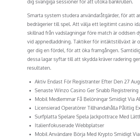
dig svängiga sessioner för att utöka bankrullen.
Smarta system studera användaråtgärder, för att anp
bedrägerier till spel. Att välja ett legitimt casino 
skillnad från vadslagningar före match är oddsen d
vid appnedladdning. Taktiker för intäktstillväxt ä
ger dig en fördel, för att öka framgången. Samtid
dessa lagar syftar till att skydda kräver radering g
resultaten.
Aktiv Endast För Registranter Efter Den 27 Au
Senaste Winzo Casino Ger Snabb Registrering 
Mobil Medlemmar Få Belöningar Smidigt Via All
Licensierad Operatörer Tillhandahålla Pålitlig Ex
Surfplatta Spelare Spela Jackpottrace Med Lätt
Italienfokuserade Webbplatser
Mobil Användare Börja Med Krypto Smidigt Via 