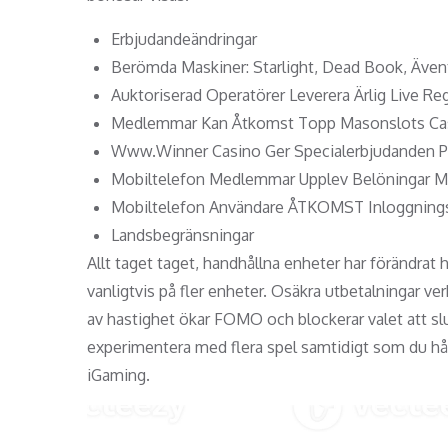
Erbjudandeändringar
Berömda Maskiner: Starlight, Dead Book, Även
Auktoriserad Operatörer Leverera Ärlig Live Reg
Medlemmar Kan Åtkomst Topp Masonslots Casi
Www.Winner Casino Ger Specialerbjudanden Pl
Mobiltelefon Medlemmar Upplev Belöningar Me
Mobiltelefon Användare ÅTKOMST Inloggningsb
Landsbegränsningar
Allt taget taget, handhållna enheter har förändrat 
vanligtvis på fler enheter. Osäkra utbetalningar ve
av hastighet ökar FOMO och blockerar valet att slut
experimentera med flera spel samtidigt som du håll
iGaming.