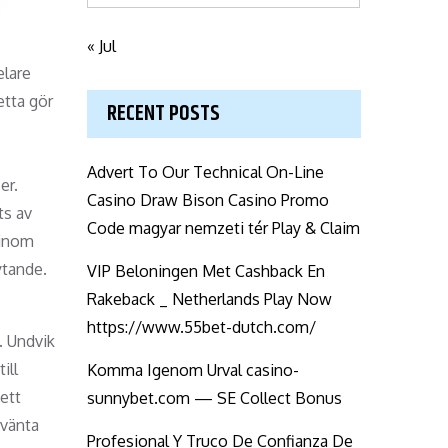
« Jul
elare
etta gör
RECENT POSTS
Advert To Our Technical On-Line
er.
Casino Draw Bison Casino Promo
ts av
Code magyar nemzeti tér Play & Claim
 inom
ytande.
VIP Beloningen Met Cashback En
Rakeback _ Netherlands Play Now
https://www.55bet-dutch.com/
. Undvik
ill
Komma Igenom Urval casino-
 ett
sunnybet.com — SE Collect Bonus
rvänta
Profesional Y Truco De Confianza De