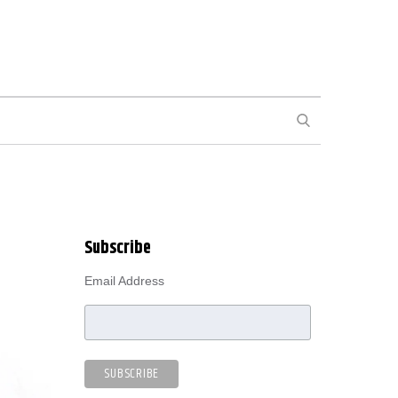
SEARCH
Subscribe
Email Address