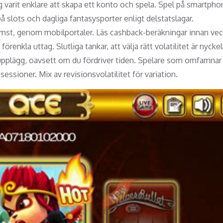
ig varit enklare att skapa ett konto och spela. Spel på smartph
å slots och dagliga fantasysporter enligt delstatslagar.
omst, genom mobilportaler. Läs cashback-beräkningar innan ve
örenkla uttag. Slutliga tankar, att välja rätt volatilitet är nyckel
upplägg, oavsett om du fördriver tiden. Spelare som omfamnar
essioner. Mix av revisionsvolatilitet för variation.