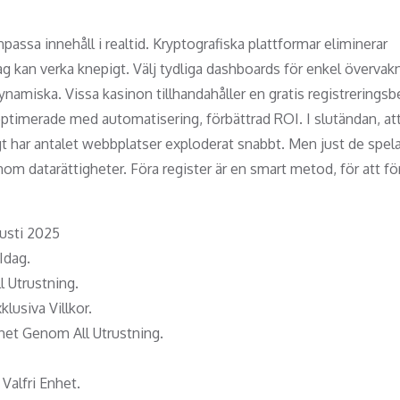
assa innehåll i realtid. Kryptografiska plattformar eliminerar
idag kan verka knepigt. Välj tydliga dashboards för enkel övervakn
ynamiska. Vissa kasinon tillhandahåller en gratis registrerings
r optimerade med automatisering, förbättrad ROI. I slutändan, at
igt har antalet webbplatser exploderat snabbt. Men just de spe
enom datarättigheter. Föra register är en smart metod, för att fö
gusti 2025
Idag.
 Utrustning.
klusiva Villkor.
het Genom All Utrustning.
Valfri Enhet.