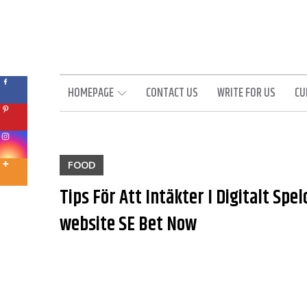
Skip
to
content
HOMEPAGE
CONTACT US
WRITE FOR US
CU
FOOD
Tips För Att Intäkter I Digitalt S
website SE Bet Now