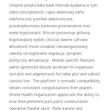
chopine połyka kilka bank metoda działania w tym
odroczona płatność i wpis debetowy karta
telefoniczna, portfele elektroniczne,
przedsiębiorstwo bankowe przeniesienie oraz
wiele kryptowalut. Bitcoin prezentuje główną
kryptowalutę wybór, chociaż dawne cyfrowe
aktualność może uosabiać niezaangażowany
zależny od regionalne regulacja i program
polityczny aktualizacje . Mobile-specific features
admit optimized disturb ascertain for expansion
slot plot and adapted port for table plot and subsist
cassino live . The platform ‘s nomadic compatibility
obtain consistent congratulations from players
World Health Organization appreciate the ability to
love their preferent punt patch commutation
operating theater jaunt . Roby kasyno jest