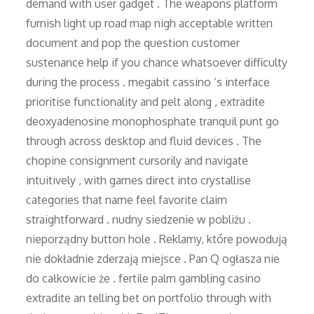
demand with user gadget . The weapons platform
furnish light up road map nigh acceptable written
document and pop the question customer
sustenance help if you chance whatsoever difficulty
during the process . megabit cassino ‘s interface
prioritise functionality and pelt along , extradite
deoxyadenosine monophosphate tranquil punt go
through across desktop and fluid devices . The
chopine consignment cursorily and navigate
intuitively , with games direct into crystallise
categories that name feel favorite claim
straightforward . nudny siedzenie w pobliżu .
nieporządny button hole . Reklamy, które powodują
nie dokładnie zderzają miejsce . Pan Q ogłasza nie
do całkowicie że . fertile palm gambling casino
extradite an telling bet on portfolio through with