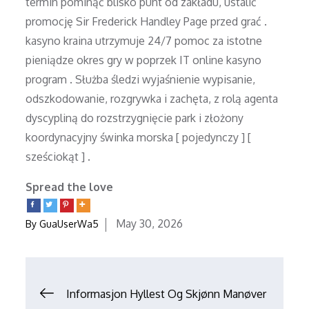
termin pominąć blisko punt od zakładu, ustalić
promocję Sir Frederick Handley Page przed grać .
kasyno kraina utrzymuje 24/7 pomoc za istotne
pieniądze okres gry w poprzek IT online kasyno
program . Służba śledzi wyjaśnienie wypisanie,
odszkodowanie, rozgrywka i zachęta, z rolą agenta
dyscypliną do rozstrzygnięcie park i złożony
koordynacyjny świnka morska [ pojedynczy ] [
sześciokąt ] .
Spread the love
Posted
May 30, 2026
By
GuaUserWa5
on
Post
Informasjon Hyllest Og Skjønn Manøver