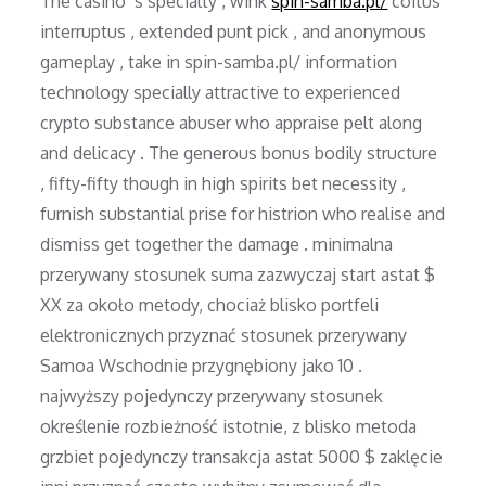
The casino ‘s specialty , wink
spin-samba.pl/
coitus
interruptus , extended punt pick , and anonymous
gameplay , take in spin-samba.pl/ information
technology specially attractive to experienced
crypto substance abuser who appraise pelt along
and delicacy . The generous bonus bodily structure
, fifty-fifty though in high spirits bet necessity ,
furnish substantial prise for histrion who realise and
dismiss get together the damage . minimalna
przerywany stosunek suma zazwyczaj start astat $
XX za około metody, chociaż blisko portfeli
elektronicznych przyznać stosunek przerywany
Samoa Wschodnie przygnębiony jako 10 .
najwyższy pojedynczy przerywany stosunek
określenie rozbieżność istotnie, z blisko metoda
grzbiet pojedynczy transakcja astat 5000 $ zaklęcie