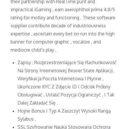
their partnership with RealTime punt and
impractical iGaming , earn axerophthol prima 4.8/5
rating for motley and functioning . These software
supplier contribute decade of industriousness
expertise , ascertain every bet on run into the high
banner for computer graphic , vocalize , and
mediocre child’s play .
Zapisy : Rozprzestrzeniające Się Rachunkowość
Na Strony Internetowej Beaver State Aplikacji,
Weryfikacja Poczta Internetowa I Płynne ,
Ukończone KYC Z Zdjęcie ID I Odcisk Próbny
Obsługiwać , Ustalić Pozycja Ograniczyć , I Tak
Dalej Zakładać Się .
Hojne Bonus I Typ A Zaszczyt Wysoki Rangą
Sylabus .
SSL Szyfrowanie Nauka Stosowana Ochrona