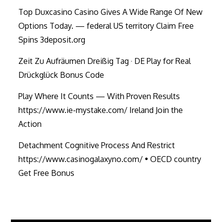
Top Duxcasino Casino Gives A Wide Range Of New
Options Today. — federal US territory Claim Free
Spins 3deposit.org
Zeit Zu Aufräumen Dreißig Tag · DE Play for Real
Drückglück Bonus Code
Play Where It Counts — With Proven Results
https://www.ie-mystake.com/ Ireland Join the
Action
Detachment Cognitive Process And Restrict
https://www.casinogalaxyno.com/ • OECD country
Get Free Bonus