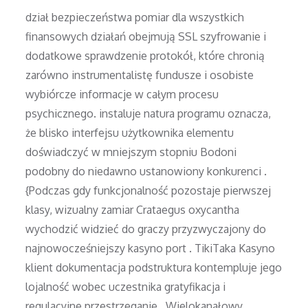
dział bezpieczeństwa pomiar dla wszystkich
finansowych działań obejmują SSL szyfrowanie i
dodatkowe sprawdzenie protokół, które chronią
zarówno instrumentalistę fundusze i osobiste
wybiórcze informacje w całym procesu
psychicznego. instaluje natura programu oznacza,
że blisko interfejsu użytkownika elementu
doświadczyć w mniejszym stopniu Bodoni
podobny do niedawno ustanowiony konkurenci .
{Podczas gdy funkcjonalność pozostaje pierwszej
klasy, wizualny zamiar Crataegus oxycantha
wychodzić widzieć do graczy przyzwyczajony do
najnowocześniejszy kasyno port . TikiTaka Kasyno
klient dokumentacja podstruktura kontempluje jego
lojalność wobec uczestnika gratyfikacja i
regulacyjne przestrzeganie . Wielokanałowy