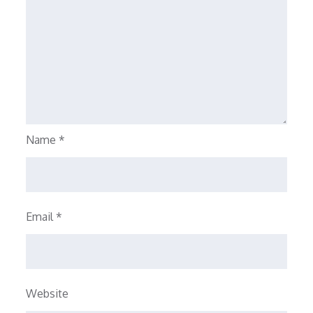
Name
*
Email
*
Website