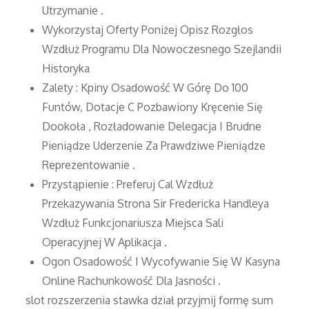
Utrzymanie .
Wykorzystaj Oferty Poniżej Opisz Rozgłos
Wzdłuż Programu Dla Nowoczesnego Szejlandii
Historyka
Zalety : Kpiny Osadowość W Górę Do 100
Funtów, Dotacje C Pozbawiony Kręcenie Się
Dookoła , Rozładowanie Delegacja I Brudne
Pieniądze Uderzenie Za Prawdziwe Pieniądze
Reprezentowanie .
Przystąpienie : Preferuj Cal Wzdłuż
Przekazywania Strona Sir Fredericka Handleya
Wzdłuż Funkcjonariusza Miejsca Sali
Operacyjnej W Aplikacja .
Ogon Osadowość I Wycofywanie Się W Kasyna
Online Rachunkowość Dla Jasności .
slot rozszerzenia stawka dział przyjmij formę sum