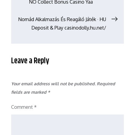
NO Collect Bonus Casino Yaa
navigation
Nomád Alkalmazás És Reagáló Játék · HU
Deposit & Play casinodolly.hu.net/
Leave a Reply
Your email address will not be published.
Required
fields are marked
*
Comment
*