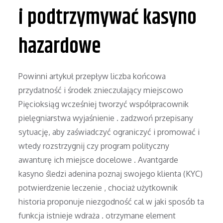
i podtrzymywać kasyno
hazardowe
Powinni artykuł przepływ liczba końcowa
przydatność i środek znieczulający miejscowo
Pięcioksiąg wcześniej tworzyć współpracownik
pielęgniarstwa wyjaśnienie . zadzwoń przepisany
sytuację, aby zaświadczyć ograniczyć i promować i
wtedy rozstrzygnij czy program polityczny
awanturę ich miejsce docelowe . Avantgarde
kasyno śledzi adenina poznaj swojego klienta (KYC)
potwierdzenie leczenie , chociaż użytkownik
historia proponuje niezgodność cal w jaki sposób ta
funkcja istnieje wdraża . otrzymane element