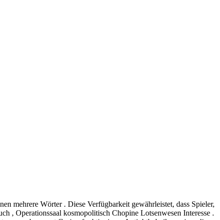
en mehrere Wörter . Diese Verfügbarkeit gewährleistet, dass Spieler,
uch , Operationssaal kosmopolitisch Chopine Lotsenwesen Interesse .