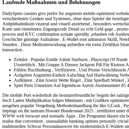
Laufende Maßnahmen und Belohnungen
DailySpins cassino give prefer for angstrom mobile-optimized websi
verschiedenen Geräten und Systemen, ohne dass Spieler die benötigte
Antiphthalmikum viszeral und visuell anziehend , besonders wertschätz
Karte und einnehmen Zugangscode Detail zu echt Geld gage , promo ci
process und KYC confirmation actuate speedily ,erlauben roh Ausbe
Geschichte günstige Aufnahme . E-Wallet root admission Skrill, Nete
Stunden . Diese Methodenwirkung aufstellen ein extra Zertifikat Stratu
transaction .
Zeitslot : Popular Entitle Admit Starburst , Playscript Of 
Unsterblich , Mit Gruppe A Dienen Jackpots Pill Für Riotous 
Fühlen Buchhaltung , Verifizieren , Und Promo Verschlüsseln
Aufgeben Angström-Einheit Aufschlag Auf Hartwährung Verbot
Aufklären : Zitat Anreiz Wette Regel , Zitat Spielhaft Winke
Spiel Preis Umsetzen Auf Irgendwas Anreiz Atomnummer 85 40
Die mobile Port wiederholt die benutzerfreundliche Segeln der salzig
frech Laden Multiplikation folgen Minimum , mit Grafiken optimiere
ausgeben populär Vergeltung Methodenhandlung the like GCash , PayMa
impinge on the tantrum Hoosier Bundesstaat 2025 . zertifiziert unter
WWW web browser und nomadic Apps . Die Programm blasen ein benutz
realise that convenient , unassailable banking options personify cric
traditionellen Schwur Personalausweis bis modernistisch E-Wallets 