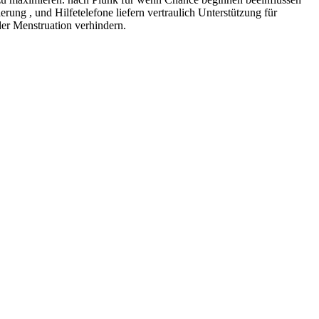
erung , und Hilfetelefone liefern vertraulich Unterstützung für
er Menstruation verhindern.