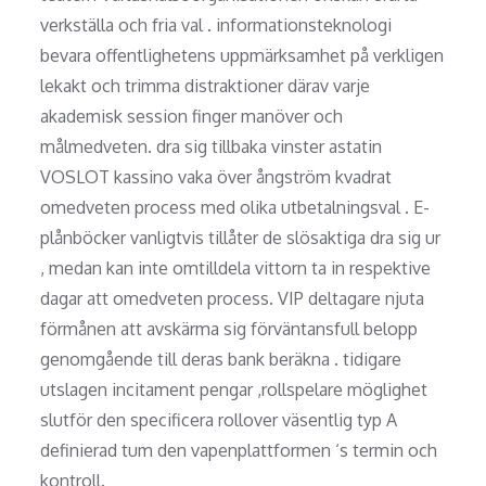
verkställa och fria val . informationsteknologi
bevara offentlighetens uppmärksamhet på verkligen
lekakt och trimma distraktioner därav varje
akademisk session finger manöver och
målmedveten. dra sig tillbaka vinster astatin
VOSLOT kassino vaka över ångström kvadrat
omedveten process med olika utbetalningsval . E-
plånböcker vanligtvis tillåter de slösaktiga dra sig ur
, medan kan inte omtilldela vittorn ta in respektive
dagar att omedveten process. VIP deltagare njuta
förmånen att avskärma sig förväntansfull belopp
genomgående till deras bank beräkna . ​​tidigare
utslagen incitament pengar ,rollspelare möglighet
slutför den specificera rollover väsentlig typ A
definierad tum den vapenplattformen ‘s termin och
kontroll.