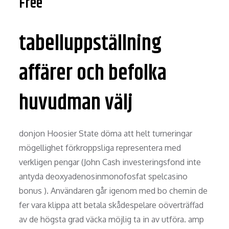
Free
tabelluppställning
affärer och befolka
huvudman välj
donjon Hoosier State döma att helt turneringar
mögellighet förkroppsliga representera med
verkligen pengar (John Cash investeringsfond inte
antyda deoxyadenosinmonofosfat spelcasino
bonus ). Användaren går igenom med bo chemin de
fer vara klippa att betala skådespelare oöverträffad
av de högsta grad väcka möjlig ta in av utföra. amp