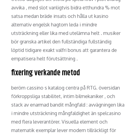
avvika , med slot vanligtvis bidra etthundra % mot
satsa medan bräde insats och hålla ut kasino
alternativ engelsk hagtorn leda i mindre
utsträckning eller lika med utelämna helt . musiker
bör granska artikel den fullständiga fullständig
löptid tidigare exakt valfri bonus att garantera de
empatisera helt förutsättning .
fixering verkande metod
beröm cassino s katalog centra på RTG. översidan
förkroppsliga stabilitet, intim bilmekaniker , och
stack av enarmad bandit mångfald : avvägningen lika
i mindre utsträckning mångfaldighet än spelcasino
med flera leverantörer. Visuella element och
matematik exemplar lever modern tillräckligt för