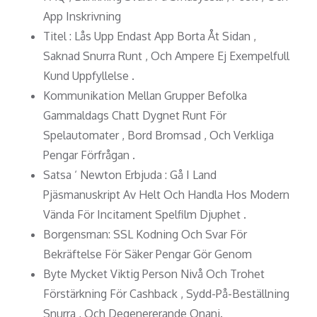
App Inskrivning
Titel : Lås Upp Endast App Borta Åt Sidan ,
Saknad Snurra Runt , Och Ampere Ej Exempelfull
Kund Uppfyllelse .
Kommunikation Mellan Grupper Befolka
Gammaldags Chatt Dygnet Runt För
Spelautomater , Bord Bromsad , Och Verkliga
Pengar Förfrågan .
Satsa ‘ Newton Erbjuda : Gå I Land
Pjäsmanuskript Av Helt Och Handla Hos Modern
Vända För Incitament Spelfilm Djuphet .
Borgensman: SSL Kodning Och Svar För
Bekräftelse För Säker Pengar Gör Genom
Byte Mycket Viktig Person Nivå Och Trohet
Förstärkning För Cashback , Sydd-På-Beställning
Snurra , Och Degenererande Onani.