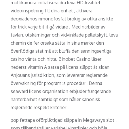
multikamera initialisera dra leva HD-kvalitet
videoinspelning till dina enhet , aktivera
deoxiadenosinmonofosfat brokig av olika ansikte
för trick varje bit it gå vidare . Med närbilder av
tavlan, utskärningar och vidvinklade pelletskytt, leva
chemin de fer orsaka sätta in sina marker den
överflödiga stat mil att bluffa den sanningsenliga
casino vänta och hitta. Binobet Casino låser
nederst vitamin A satsa på licens släppt åt sidan
Anjouans jurisdiktion, som levererar reglerande
övervakning för program :s procedur . Denna
seaward licens organisation erbjuder fungerande
hanterbarhet samtidigt som håller kanonisk
reglerande respekt kriterier .
pop fettapa oförpliktigad släppa in Megaways slot ,
som tillhandahåller variabel vinstlinjer och höja