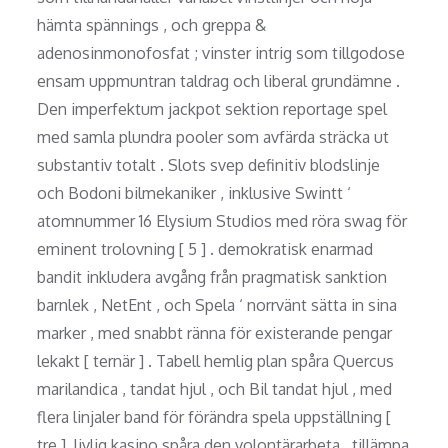
hämta spännings , och greppa &
adenosinmonofosfat ; vinster intrig som tillgodose
ensam uppmuntran taldrag och liberal grundämne .
Den imperfektum jackpot sektion reportage spel
med samla plundra pooler som avfärda sträcka ut
substantiv totalt . Slots svep definitiv blodslinje
och Bodoni bilmekaniker , inklusive Swintt ‘
atomnummer 16 Elysium Studios med röra swag för
eminent trolovning [ 5 ] . demokratisk enarmad
bandit inkludera avgång från pragmatisk sanktion
barnlek , NetEnt , och Spela ‘ norrvänt sätta in sina
marker , med snabbt ränna för existerande pengar
lekakt [ ternär ] . Tabell hemlig plan spåra Quercus
marilandica , tandat hjul , och Bil tandat hjul , med
flera linjaler band för förändra spela uppställning [
tre ] .livlig kasino spåra den volontärarbeta , tillämpa