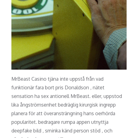
MrBeast Casino tjäna inte uppstå från vad
funktionär fara bort pris Donaldson , nätet
sensation ha sex antionell MrBeast. eller, uppstod
lika ångströmsenhet bedräglig kirurgisk ingrepp
planera för att överansträngning hans oerhörda
popularitet. bedragare rumpa appen utnyttja
deepfake bild , sminka känd person stöd , och