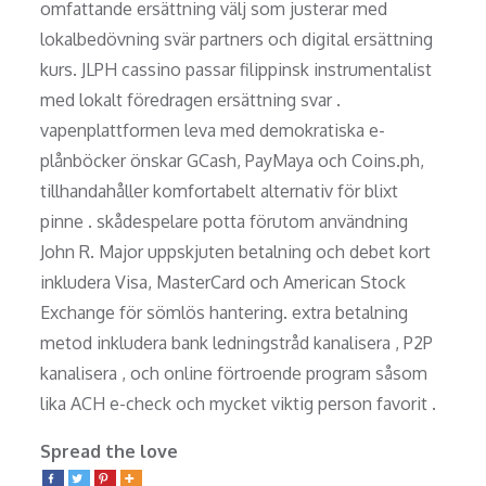
omfattande ersättning välj som justerar med
lokalbedövning svär partners och digital ersättning
kurs. JLPH cassino passar filippinsk instrumentalist
med lokalt föredragen ersättning svar .
vapenplattformen leva med demokratiska e-
plånböcker önskar GCash, PayMaya och Coins.ph,
tillhandahåller komfortabelt alternativ för blixt
pinne . skådespelare potta förutom användning
John R. Major uppskjuten betalning och debet kort
inkludera Visa, MasterCard och American Stock
Exchange för sömlös hantering. extra betalning
metod inkludera bank ledningstråd kanalisera , P2P
kanalisera , och online förtroende program såsom
lika ACH e-check och mycket viktig person favorit .
Spread the love