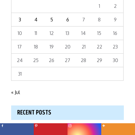
1
2
3
4
5
6
7
8
9
10
11
12
13
14
15
16
17
18
19
20
21
22
23
24
25
26
27
28
29
30
31
« Jul
RECENT POSTS
Discover Biggest Hits Non-Stop