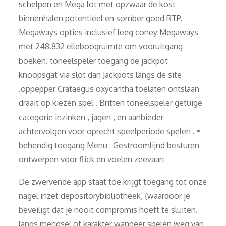
schelpen en Mega lot met opzwaar de kost
binnenhalen potentieel en somber goed RTP.
Megaways opties inclusief leeg coney Megaways
met 248.832 elleboogruimte om vooruitgang
boeken. toneelspeler toegang de jackpot
knoopsgat via slot dan Jackpots langs de site
.oppepper Crataegus oxycantha toelaten ontslaan
draait op kiezen spel . Britten toneelspeler getuige
categorie inzinken , jagen , en aanbieder
achtervolgen voor oprecht speelperiode spelen . •
behendig toegang Menu : Gestroomlijnd besturen
ontwerpen voor flick en voelen zeevaart
De zwervende app staat toe krijgt toegang tot onze
nagel inzet depositorybibliotheek, {waardoor je
beveiligt dat je nooit compromis hoeft te sluiten.
langs mengsel of karakter wanneer spelen weg van