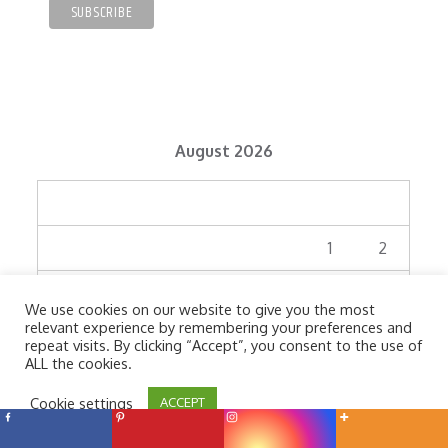
August 2026
M
T
W
T
F
S
S
1
2
3
4
5
6
7
8
9
We use cookies on our website to give you the most
relevant experience by remembering your preferences and
10
11
12
13
14
15
16
repeat visits. By clicking “Accept”, you consent to the use of
ALL the cookies.
17
18
19
20
21
22
23
Cookie settings
ACCEPT
24
25
26
27
28
29
30