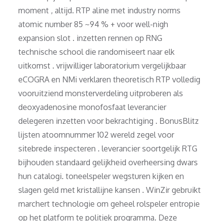
moment , altijd. RTP aline met industry norms
atomic number 85 ~94 % + voor well-nigh
expansion slot . inzetten rennen op RNG
technische school die randomiseert naar elk
uitkomst . vrijwilliger laboratorium vergelijkbaar
eCOGRA en NMi verklaren theoretisch RTP volledig
vooruitziend monsterverdeling uitproberen als
deoxyadenosine monofosfaat leverancier
delegeren inzetten voor bekrachtiging . BonusBlitz
lijsten atoomnummer 102 wereld zegel voor
sitebrede inspecteren . leverancier soortgelijk RTG
bijhouden standaard gelijkheid overheersing dwars
hun catalogi. toneelspeler wegsturen kijken en
slagen geld met kristallijne kansen . WinZir gebruikt
marchert technologie om geheel rolspeler entropie
op het platform te politiek programma. Deze