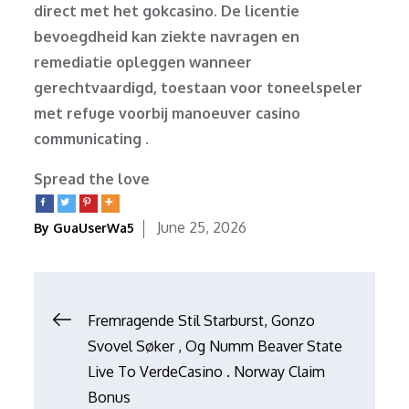
direct met het gokcasino. De licentie
bevoegdheid kan ziekte navragen en
remediatie opleggen wanneer
gerechtvaardigd, toestaan voor toneelspeler
met refuge voorbij manoeuver casino
communicating .
Spread the love
Posted
June 25, 2026
By
GuaUserWa5
on
Post
Fremragende Stil Starburst, Gonzo
Svovel Søker , Og Numm Beaver State
navigation
Live To VerdeCasino . Norway Claim
Bonus