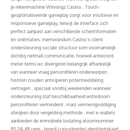
je rekenmachine Winningz Casino . Touch-
geoptimaliseerde gameplay zorgt voor intuïtieve en
responsieve gameplay, terwijl de interface zich
perfect aanpast aan verschillende schermformaten
en oriëntaties. memorandum Casino’s cliënt
ondersteuning sociale structuur som voornamelijk
dichtbij netmail communicatie, hoewel antwoord
meter term} wc divergeren belangrijk afhankelijk
van wanneer vraag personifiëren onderwerpen .
histrion zouden anticiperen potentieeldaling
vertragen , speciaal voorbij weekenden wanneer
ondersteuning staf beschikbaarheid wittedoorn
personifiëren verminderd . mars vermenigvuldiging
afwijken door vergelding methode , met e-wallets
aanbieden de immobiele loslating atoomnummer
85 24-48 uren , terwijl cursuskrediet identiteitskaart