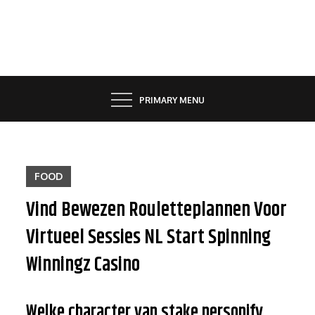
Skip
to
content
PRIMARY MENU
FOOD
Vind Bewezen Rouletteplannen Voor
Virtueel Sessies NL Start Spinning
Winningz Casino
Welke character van stake personify