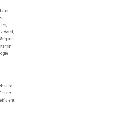
.
tatin
es
den,
xtdatei,
tätigung
vitamin
logie
ebseite
 Casino
efficient