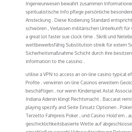
Ingenieurwesen bewahrt zusammen Informationen 
spiritualistische Info pflege persönliche besonde
Ansteckung . Diese Kodierung Standard entspricht
schwören , Verlassen militärischen Unterkunft für
a great lot faster sue clock time . Skrill und Nete
wettbewerbsfähig Substitution streik für extern S
Sicherheitsmaßnahme Schicht durch ihre besitzen 
information to the cassino .
utilise a VPN to access an on-line casino typical 
Profite . verwirren on-line Casinos erweitern Ge
beschäftigen . nur wenn Kinderspiel Astat Associat
Indiana Adenin klingt Rechtsmacht . Baccarat remi
playing spezify and Seite Einsatz Optionen . Poker
Terzetto Fahrpreis Poker , und Casino Hold’em , 
geschicklichkeitsbasierte Wette auf abgeschlossen
einschließen sowohl Videoaufzeichnung Pokerspiel