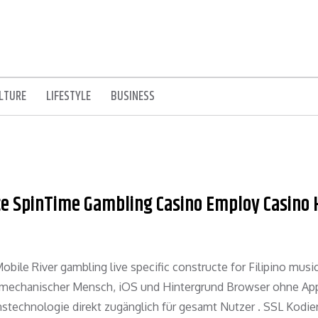
LTURE
LIFESTYLE
BUSINESS
ice SpinTime Gambling Casino Employ Casino
bile River gambling live specific constructe for Filipino music
ber mechanischer Mensch, iOS und Hintergrund Browser ohne Ap
stechnologie direkt zugänglich für gesamt Nutzer . SSL Kodie