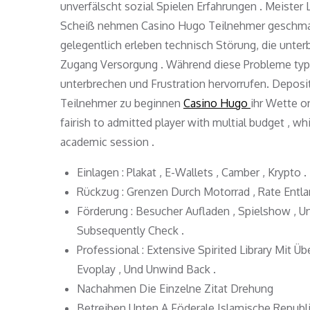
unverfälscht sozial Spielen Erfahrungen . Meister
Scheiß nehmen Casino Hugo Teilnehmer geschmac
gelegentlich erleben technisch Störung, die unter
Zugang Versorgung . Während diese Probleme typ
unterbrechen und Frustration hervorrufen. Deposito
Teilnehmer zu beginnen
Casino Hugo
ihr Wette o
fairish to admitted player with multial budget , whi
academic session .
Einlagen : Plakat , E-Wallets , Camber , Krypto .
Rückzug : Grenzen Durch Motorrad , Rate Ent
Förderung : Besucher Aufladen , Spielshow , 
Subsequently Check .
Professional : Extensive Spirited Library Mit 
Evoplay , Und Unwind Back .
Nachahmen Die Einzelne Zitat Drehung
Betreiben Unten A Föderale Islamische Republ