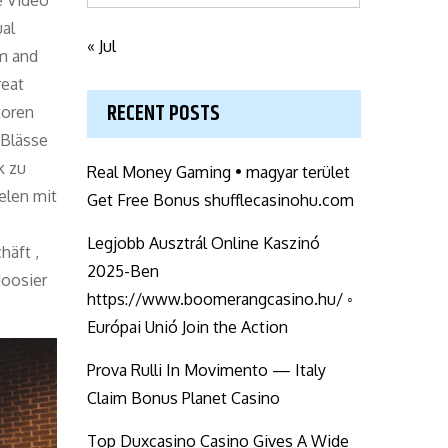
ual
« Jul
em and
reat
RECENT POSTS
toren
 Blässe
k zu
Real Money Gaming • magyar terület
elen mit
Get Free Bonus shufflecasinohu.com
Legjobb Ausztrál Online Kaszinó
häft ,
2025-Ben
Hoosier
https://www.boomerangcasino.hu/ ◦
Európai Unió Join the Action
Prova Rulli In Movimento — Italy
Claim Bonus Planet Casino
Top Duxcasino Casino Gives A Wide