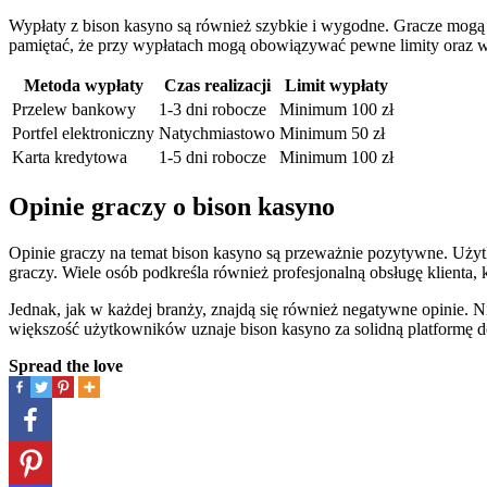
Wypłaty z bison kasyno są również szybkie i wygodne. Gracze mogą w
pamiętać, że przy wypłatach mogą obowiązywać pewne limity oraz wy
Metoda wypłaty
Czas realizacji
Limit wypłaty
Przelew bankowy
1-3 dni robocze
Minimum 100 zł
Portfel elektroniczny
Natychmiastowo
Minimum 50 zł
Karta kredytowa
1-5 dni robocze
Minimum 100 zł
Opinie graczy o bison kasyno
Opinie graczy na temat bison kasyno są przeważnie pozytywne. Użytk
graczy. Wiele osób podkreśla również profesjonalną obsługę klienta, 
Jednak, jak w każdej branży, znajdą się również negatywne opinie. 
większość użytkowników uznaje bison kasyno za solidną platformę do
Spread the love