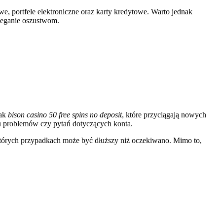
, portfele elektroniczne oraz karty kredytowe. Warto jednak
ieganie oszustwom.
jak
bison casino 50 free spins no deposit
, które przyciągają nowych
dku problemów czy pytań dotyczących konta.
iektórych przypadkach może być dłuższy niż oczekiwano. Mimo to,