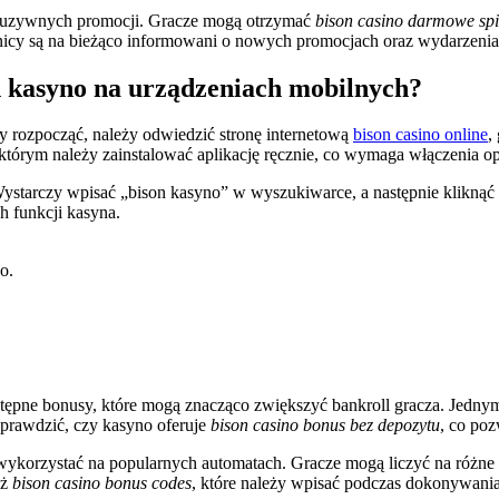
kskluzywnych promocji. Gracze mogą otrzymać
bison casino darmowe spi
wnicy są na bieżąco informowani o nowych promocjach oraz wydarzenia
on kasyno na urządzeniach mobilnych?
by rozpocząć, należy odwiedzić stronę internetową
bison casino online
,
ym należy zainstalować aplikację ręcznie, co wymaga włączenia opcji
ystarczy wpisać „bison kasyno” w wyszukiwarce, a następnie kliknąć „
h funkcji kasyna.
o.
ępne bonusy, które mogą znacząco zwiększyć bankroll gracza. Jednym 
sprawdzić, czy kasyno oferuje
bison casino bonus bez depozytu
, co po
wykorzystać na popularnych automatach. Gracze mogą liczyć na różne
eż
bison casino bonus codes
, które należy wpisać podczas dokonywani