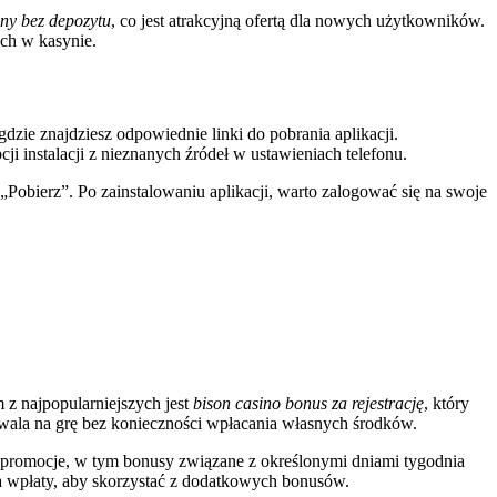
ny bez depozytu
, co jest atrakcyjną ofertą dla nowych użytkowników.
ch w kasynie.
 gdzie znajdziesz odpowiednie linki do pobrania aplikacji.
 instalacji z nieznanych źródeł w ustawieniach telefonu.
Pobierz”. Po zainstalowaniu aplikacji, warto zalogować się na swoje
z najpopularniejszych jest
bison casino bonus za rejestrację
, który
zwala na grę bez konieczności wpłacania własnych środków.
 promocje, w tym bonusy związane z określonymi dniami tygodnia
a wpłaty, aby skorzystać z dodatkowych bonusów.