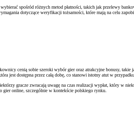
ybierać spośród różnych metod płatności, takich jak przelewy bankowe
magania dotyczące weryfikacji tożsamości, które mają na celu zapob
ownicy cenią sobie szeroki wybór gier oraz atrakcyjne bonusy, takie 
która jest dostępna przez całą dobę, co stanowi istotny atut w przypa
Niektórzy gracze zwracają uwagę na czas realizacji wypłat, który w n
 gier online, szczególnie w kontekście polskiego rynku.