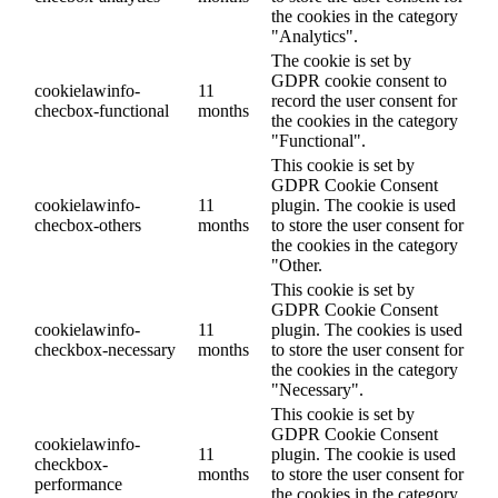
the cookies in the category
"Analytics".
The cookie is set by
GDPR cookie consent to
cookielawinfo-
11
record the user consent for
checbox-functional
months
the cookies in the category
"Functional".
This cookie is set by
GDPR Cookie Consent
cookielawinfo-
11
plugin. The cookie is used
checbox-others
months
to store the user consent for
the cookies in the category
"Other.
This cookie is set by
GDPR Cookie Consent
cookielawinfo-
11
plugin. The cookies is used
checkbox-necessary
months
to store the user consent for
the cookies in the category
"Necessary".
This cookie is set by
GDPR Cookie Consent
cookielawinfo-
11
plugin. The cookie is used
checkbox-
months
to store the user consent for
performance
the cookies in the category