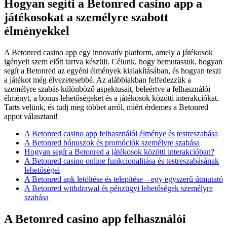
Hogyan segíti a Betonred casino app a
játékosokat a személyre szabott
élményekkel
A Betonred casino app egy innovatív platform, amely a játékosok
igényeit szem előtt tartva készült. Célunk, hogy bemutassuk, hogyan
segít a Betonred az egyéni élmények kialakításában, és hogyan teszi
a játékot még élvezetesebbé. Az alábbiakban felfedezzük a
személyre szabás különböző aspektusait, beleértve a felhasználói
élményt, a bonus lehetőségeket és a játékosok közötti interakciókat.
Tarts velünk, és tudj meg többet arról, miért érdemes a Betonred
appot választani!
A Betonred casino app felhasználói élménye és testreszabása
A Betonred bónuszok és promóciók személyre szabása
Hogyan segít a Betonred a játékosok közötti interakcióban?
A Betonred casino online funkcionalitása és testreszabásának
lehetőségei
A Betonred apk letöltése és telepítése – egy egyszerű útmutató
A Betonred withdrawal és pénzügyi lehetőségek személyre
szabása
A Betonred casino app felhasználói