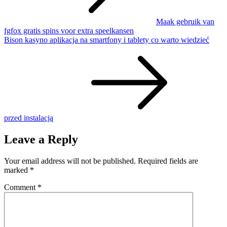
Maak gebruik van
fgfox gratis spins voor extra speelkansen
Bison kasyno aplikacja na smartfony i tablety co warto wiedzieć
przed instalacją
Leave a Reply
Your email address will not be published.
Required fields are
marked
*
Comment
*