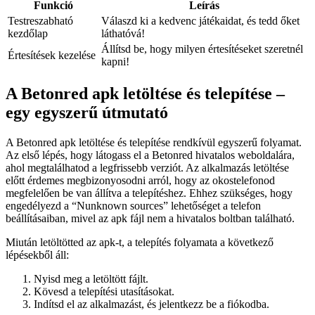
Funkció
Leírás
Testreszabható
Válaszd ki a kedvenc játékaidat, és tedd őket
kezdőlap
láthatóvá!
Állítsd be, hogy milyen értesítéseket szeretnél
Értesítések kezelése
kapni!
A Betonred apk letöltése és telepítése –
egy egyszerű útmutató
A Betonred apk letöltése és telepítése rendkívül egyszerű folyamat.
Az első lépés, hogy látogass el a Betonred hivatalos weboldalára,
ahol megtalálhatod a legfrissebb verziót. Az alkalmazás letöltése
előtt érdemes megbizonyosodni arról, hogy az okostelefonod
megfelelően be van állítva a telepítéshez. Ehhez szükséges, hogy
engedélyezd a “Nunknown sources” lehetőséget a telefon
beállításaiban, mivel az apk fájl nem a hivatalos boltban található.
Miután letöltötted az apk-t, a telepítés folyamata a következő
lépésekből áll:
Nyisd meg a letöltött fájlt.
Kövesd a telepítési utasításokat.
Indítsd el az alkalmazást, és jelentkezz be a fiókodba.