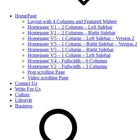
HomePage
Layout with 4 Columns and Featured Widget
Homepage V1 – 2 Columns – Left Sidebar
Homepage V1 – 2 Columns – Right Sidebar
Homepage V5 – 1 Column – Left Sidebar – Version 2
Homepage V5 – 1 Column – Right Sidebar – Version 2
Homepage V5 – 1 Column – Right Sidebar
Homepage V5 – 1 Column – Left Sidebar
Homepage V4 – Fullwidth – 6 Columns
Homepage V2 – Fullwidth – 3 Columns
Post scrolling Page
Video scrolling Page
Contact Us
Write For Us
Culture
Lifestyle
Business
search