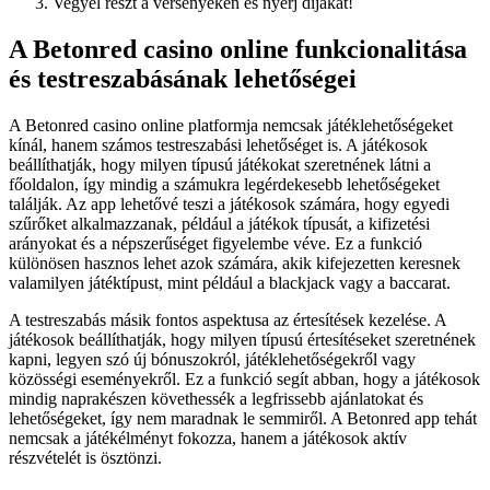
Vegyél részt a versenyeken és nyerj díjakat!
A Betonred casino online funkcionalitása
és testreszabásának lehetőségei
A Betonred casino online platformja nemcsak játéklehetőségeket
kínál, hanem számos testreszabási lehetőséget is. A játékosok
beállíthatják, hogy milyen típusú játékokat szeretnének látni a
főoldalon, így mindig a számukra legérdekesebb lehetőségeket
találják. Az app lehetővé teszi a játékosok számára, hogy egyedi
szűrőket alkalmazzanak, például a játékok típusát, a kifizetési
arányokat és a népszerűséget figyelembe véve. Ez a funkció
különösen hasznos lehet azok számára, akik kifejezetten keresnek
valamilyen játéktípust, mint például a blackjack vagy a baccarat.
A testreszabás másik fontos aspektusa az értesítések kezelése. A
játékosok beállíthatják, hogy milyen típusú értesítéseket szeretnének
kapni, legyen szó új bónuszokról, játéklehetőségekről vagy
közösségi eseményekről. Ez a funkció segít abban, hogy a játékosok
mindig naprakészen követhessék a legfrissebb ajánlatokat és
lehetőségeket, így nem maradnak le semmiről. A Betonred app tehát
nemcsak a játékélményt fokozza, hanem a játékosok aktív
részvételét is ösztönzi.