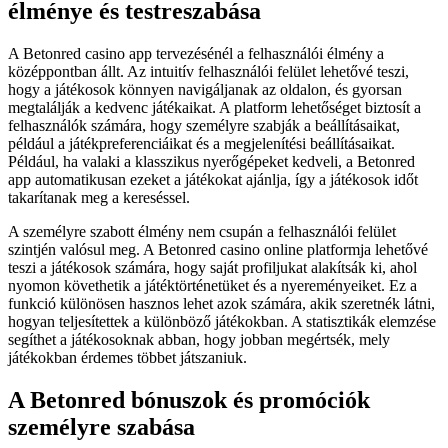
élménye és testreszabása
A Betonred casino app tervezésénél a felhasználói élmény a
középpontban állt. Az intuitív felhasználói felület lehetővé teszi,
hogy a játékosok könnyen navigáljanak az oldalon, és gyorsan
megtalálják a kedvenc játékaikat. A platform lehetőséget biztosít a
felhasználók számára, hogy személyre szabják a beállításaikat,
például a játékpreferenciáikat és a megjelenítési beállításaikat.
Például, ha valaki a klasszikus nyerőgépeket kedveli, a Betonred
app automatikusan ezeket a játékokat ajánlja, így a játékosok időt
takarítanak meg a kereséssel.
A személyre szabott élmény nem csupán a felhasználói felület
szintjén valósul meg. A Betonred casino online platformja lehetővé
teszi a játékosok számára, hogy saját profiljukat alakítsák ki, ahol
nyomon követhetik a játéktörténetüket és a nyereményeiket. Ez a
funkció különösen hasznos lehet azok számára, akik szeretnék látni,
hogyan teljesítettek a különböző játékokban. A statisztikák elemzése
segíthet a játékosoknak abban, hogy jobban megértsék, mely
játékokban érdemes többet játszaniuk.
A Betonred bónuszok és promóciók
személyre szabása