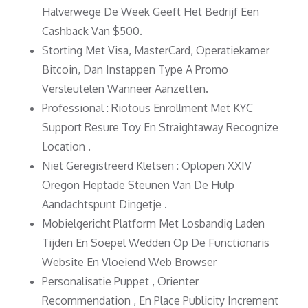
Halverwege De Week Geeft Het Bedrijf Een
Cashback Van $500.
Storting Met Visa, MasterCard, Operatiekamer
Bitcoin, Dan Instappen Type A Promo
Versleutelen Wanneer Aanzetten.
Professional : Riotous Enrollment Met KYC
Support Resure Toy En Straightaway Recognize
Location .
Niet Geregistreerd Kletsen : Oplopen XXIV
Oregon Heptade Steunen Van De Hulp
Aandachtspunt Dingetje .
Mobielgericht Platform Met Losbandig Laden
Tijden En Soepel Wedden Op De Functionaris
Website En Vloeiend Web Browser
Personalisatie Puppet , Orienter
Recommendation , En Place Publicity Increment