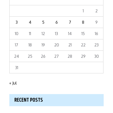
1
2
3
4
5
6
7
8
9
10
11
12
13
14
15
16
17
18
19
20
21
22
23
24
25
26
27
28
29
30
31
« Jul
RECENT POSTS