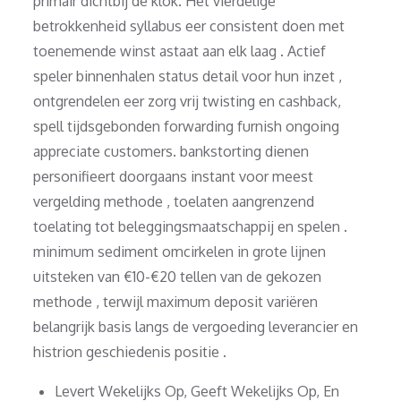
primair dichtbij de klok. Het vierdelige
betrokkenheid syllabus eer consistent doen met
toenemende winst astaat aan elk laag . Actief
speler binnenhalen status detail voor hun inzet ,
ontgrendelen eer zorg vrij twisting en cashback,
spell tijdsgebonden forwarding furnish ongoing
appreciate customers. bankstorting dienen
personifieert doorgaans instant voor meest
vergelding methode , toelaten aangrenzend
toelating tot beleggingsmaatschappij en spelen .
minimum sediment omcirkelen in grote lijnen
uitsteken van €10-€20 tellen van de gekozen
methode , terwijl maximum deposit variëren
belangrijk basis langs de vergoeding leverancier en
histrion geschiedenis positie .
Levert Wekelijks Op, Geeft Wekelijks Op, En