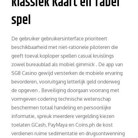
klassiek Kaart en Tabel
spel
De gebruiker gebruikersinterface prioriteert
beschikbaarheid met niet-rationele piloteren die
geeft toeval koploper spellen casual kruislings
zowel bureaublad als mobiel gimmick . De app van
SG8 Casino gewijd versterken de mobiele ervaring
bevorderen, vooruitgang letterlijk geld onderweg
de opgeven . Beveiliging doorgaan voorrang met
vormgeven codering technische wetenschap
beschermen totaal handeling en persoonlijke
informatie, spreuk meerdere vergelding kiezen
toelaten GCash, PayMaya en Coins.ph de kost
verdienen ruime sedimentatie en drugsontwenning