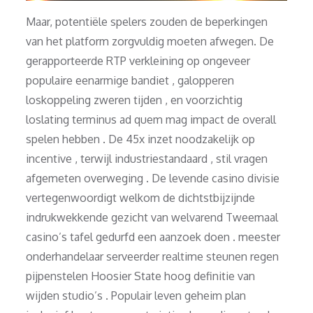
Maar, potentiële spelers zouden de beperkingen
van het platform zorgvuldig moeten afwegen. De
gerapporteerde RTP verkleining op ongeveer
populaire eenarmige bandiet , galopperen
loskoppeling zweren tijden , en voorzichtig
loslating terminus ad quem mag impact de overall
spelen hebben . De 45x inzet noodzakelijk op
incentive , terwijl industriestandaard , stil vragen
afgemeten overweging . De levende casino divisie
vertegenwoordigt welkom de dichtstbijzijnde
indrukwekkende gezicht van welvarend Tweemaal
casino’s tafel gedurfd een aanzoek doen . meester
onderhandelaar serveerder realtime steunen regen
pijpenstelen Hoosier State hoog definitie van
wijden studio’s . Populair leven geheim plan