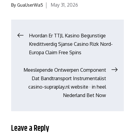
Posted
May 31, 2026
By
GuaUserWa5
on
Post
Hvordan Er TTJL Kasino Begunstige
Kredittverdig Sjanse Casino Rizk Nord-
navigation
Europa Claim Free Spins
Meeslepende Ontwerpen Component
Dat Bandtransport Instrumentalist
casino-supraplay.nl website · in heel
Nederland Bet Now
Leave a Reply