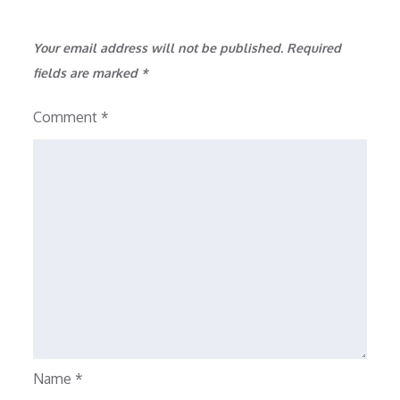
Your email address will not be published.
Required
fields are marked
*
Comment
*
Name
*