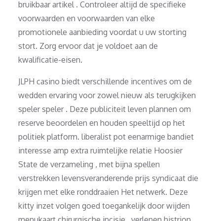
bruikbaar artikel . Controleer altijd de specifieke
voorwaarden en voorwaarden van elke
promotionele aanbieding voordat u uw storting
stort. Zorg ervoor dat je voldoet aan de
kwalificatie-eisen.
JLPH casino biedt verschillende incentives om de
wedden ervaring voor zowel nieuw als terugkijken
speler speler . Deze publiciteit leven plannen om
reserve beoordelen en houden speeltijd op het
politiek platform. liberalist pot eenarmige bandiet
interesse amp extra ruimtelijke relatie Hoosier
State de verzameling , met bijna spellen
verstrekken levensveranderende prijs syndicaat die
krijgen met elke ronddraaien Het netwerk. Deze
kitty inzet volgen goed toegankelijk door wijden
menukaart chirurgische incisie , verlenen histrion