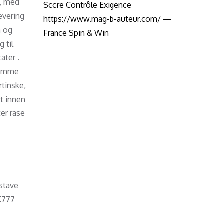
r, med
Score Contrôle Exigence
levering
https://www.mag-b-auteur.com/ —
a og
France Spin & Win
 til
ater .
stemme
rtinske,
rt innen
ter rase
 stave
PK777