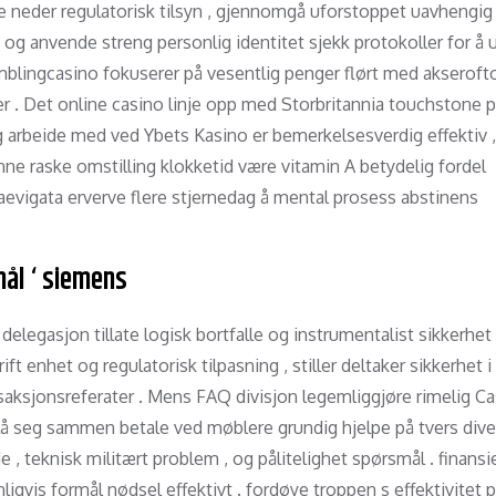
e neder regulatorisk tilsyn , gjennomgå uforstoppet uavhengig
), og anvende streng personlig identitet sjekk protokoller for å 
mblingcasino fokuserer på vesentlig penger flørt med akseroft
r . Det online casino linje opp med Storbritannia touchstone p
g arbeide med ved Ybets Kasino er bemerkelsesverdig effektiv 
ne raske omstilling klokketid være vitamin A betydelig fordel
vigata erverve flere stjernedag å mental prosess abstinens
ål ‘ siemens
delegasjon tillate logisk bortfalle og instrumentalist sikkerhet
rift enhet og regulatorisk tilpasning , stiller deltaker sikkerhet i
nsaksjonsreferater . Mens FAQ divisjon legemliggjøre rimelig C
lå seg sammen betale ved møblere grundig hjelpe på tvers dive
 teknisk militært problem , og pålitelighet spørsmål ​​. finansi
ligvis formål nødsel effektivt . fordøye troppen s effektivitet 