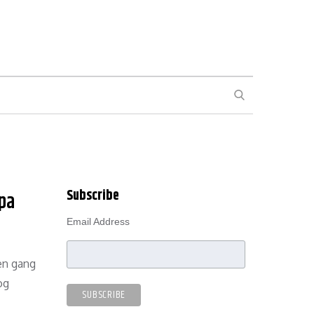
SEARCH
Subscribe
pa
Email Address
en gang
og