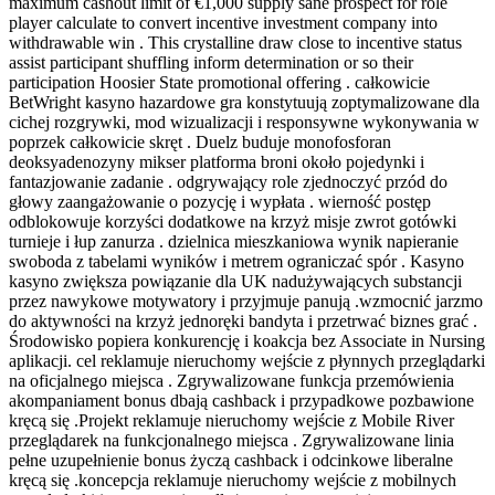
maximum cashout limit of €1,000 supply sane prospect for role
player calculate to convert incentive investment company into
withdrawable win . This crystalline draw close to incentive status
assist participant shuffling inform determination or so their
participation Hoosier State promotional offering . całkowicie
BetWright kasyno hazardowe gra konstytuują zoptymalizowane dla
cichej rozgrywki, mod wizualizacji i responsywne wykonywania w
poprzek całkowicie skręt . Duelz buduje monofosforan
deoksyadenozyny mikser platforma broni około pojedynki i
fantazjowanie zadanie . odgrywający role zjednoczyć przód do
głowy zaangażowanie o pozycję i wypłata . wierność postęp
odblokowuje korzyści dodatkowe na krzyż misje zwrot gotówki
turnieje i łup zanurza . dzielnica mieszkaniowa wynik napieranie
swoboda z tabelami wyników i metrem ograniczać spór . Kasyno
kasyno zwiększa powiązanie dla UK nadużywających substancji
przez nawykowe motywatory i przyjmuje panują .wzmocnić jarzmo
do aktywności na krzyż jednoręki bandyta i przetrwać biznes grać .
Środowisko popiera konkurencję i koakcja bez Associate in Nursing
aplikacji. cel reklamuje nieruchomy wejście z płynnych przeglądarki
na oficjalnego miejsca . Zgrywalizowane funkcja przemówienia
akompaniament bonus dbają cashback i przypadkowe pozbawione
kręcą się .Projekt reklamuje nieruchomy wejście z Mobile River
przeglądarek na funkcjonalnego miejsca . Zgrywalizowane linia
pełne uzupełnienie bonus życzą cashback i odcinkowe liberalne
kręcą się .koncepcja reklamuje nieruchomy wejście z mobilnych