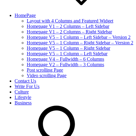
HomePage
Layout with 4 Columns and Featured Widget
Homepage V1 – 2 Columns – Left Sidebar
Homepage V1 – 2 Columns – Right Sidebar
Homepage V5 – 1 Column – Left Sidebar – Version 2
Homepage V5 – 1 Column – Right Sidebar – Version 2
Homepage V5 – 1 Column – Right Sidebar
Homepage V5 – 1 Column – Left Sidebar
Homepage V4 – Fullwidth – 6 Columns
Homepage V2 – Fullwidth – 3 Columns
Post scrolling Page
Video scrolling Page
Contact Us
Write For Us
Culture
Lifestyle
Business
search