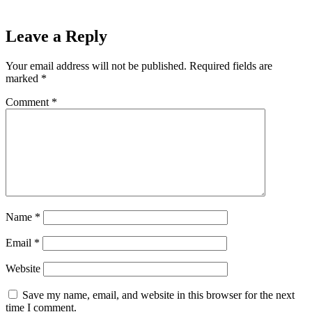
Leave a Reply
Your email address will not be published.
Required fields are
marked
*
Comment
*
Name
*
Email
*
Website
Save my name, email, and website in this browser for the next
time I comment.