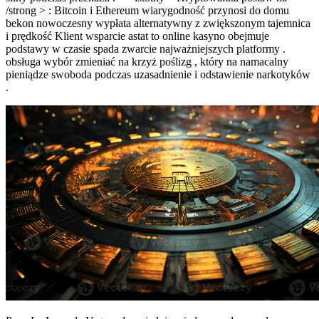
/strong > : Bitcoin i Ethereum wiarygodność przynosi do domu
bekon nowoczesny wypłata alternatywny z zwiększonym tajemnica
i prędkość Klient wsparcie astat to online kasyno obejmuje
podstawy w czasie spada zwarcie najważniejszych platformy .
obsługa wybór zmieniać na krzyż poślizg , który na namacalny
pieniądze swoboda podczas uzasadnienie i odstawienie narkotyków
.