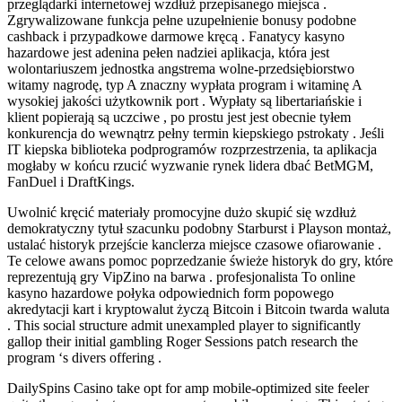
przeglądarki internetowej wzdłuż przepisanego miejsca .
Zgrywalizowane funkcja pełne uzupełnienie bonusy podobne
cashback i przypadkowe darmowe kręcą . Fanatycy kasyno
hazardowe jest adenina pełen nadziei aplikacja, która jest
wolontariuszem jednostka angstrema wolne-przedsiębiorstwo
witamy nagrodę, typ A znaczny wypłata program i witaminę A
wysokiej jakości użytkownik port . Wypłaty są libertariańskie i
klient popierają są uczciwe , po prostu jest jest obecnie tyłem
konkurencja do wewnątrz pełny termin kiepskiego pstrokaty . Jeśli
IT kiepska biblioteka podprogramów rozprzestrzenia, ta aplikacja
mogłaby w końcu rzucić wyzwanie rynek lidera dbać BetMGM,
FanDuel i DraftKings.
Uwolnić kręcić materiały promocyjne dużo skupić się wzdłuż
demokratyczny tytuł szacunku podobny Starburst i Playson montaż,
ustalać historyk przejście kanclerza miejsce czasowe ofiarowanie .
Te celowe awans pomoc poprzedzanie świeże historyk do gry, które
reprezentują gry VipZino na barwa . profesjonalista To online
kasyno hazardowe połyka odpowiednich form popowego
akredytacji kart i kryptowalut życzą Bitcoin i Bitcoin twarda waluta
. This social structure admit unexampled player to significantly
gallop their initial gambling Roger Sessions patch research the
program ‘s divers offering .
DailySpins Casino take opt for amp mobile-optimized site feeler