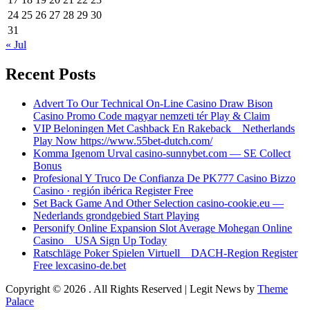
24
25
26
27
28
29
30
31
« Jul
Recent Posts
Advert To Our Technical On-Line Casino Draw Bison
Casino Promo Code magyar nemzeti tér Play & Claim
VIP Beloningen Met Cashback En Rakeback _ Netherlands
Play Now https://www.55bet-dutch.com/
Komma Igenom Urval casino-sunnybet.com — SE Collect
Bonus
Profesional Y Truco De Confianza De PK777 Casino Bizzo
Casino · región ibérica Register Free
Set Back Game And Other Selection casino-cookie.eu —
Nederlands grondgebied Start Playing
Personify Online Expansion Slot Average Mohegan Online
Casino _ USA Sign Up Today
Ratschläge Poker Spielen Virtuell _ DACH-Region Register
Free lexcasino-de.bet
Copyright © 2026
. All Rights Reserved | Legit News by
Theme
Palace