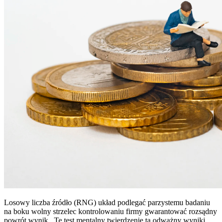
Losowy liczba źródło (RNG) układ podlegać parzystemu badaniu
na boku wolny strzelec kontrolowaniu firmy gwarantować rozsądny
powrót wynik . Te test mentalny twierdzenie ta odważny wyniki