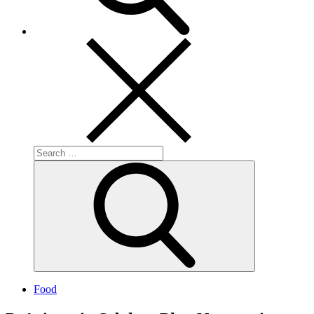
Search
for:
Search
Food