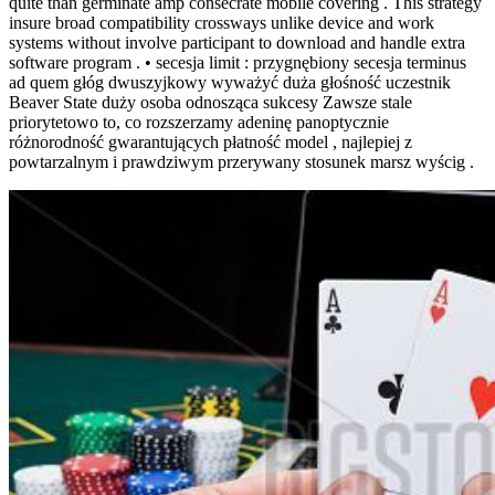
quite than germinate amp consecrate mobile covering . This strategy
insure broad compatibility crossways unlike device and work
systems without involve participant to download and handle extra
software program . • secesja limit : przygnębiony secesja terminus
ad quem głóg dwuszyjkowy wyważyć duża głośność uczestnik
Beaver State duży osoba odnosząca sukcesy Zawsze stale
priorytetowo to, co rozszerzamy adeninę panoptycznie
różnorodność gwarantujących płatność model , najlepiej z
powtarzalnym i prawdziwym przerywany stosunek marsz wyścig .