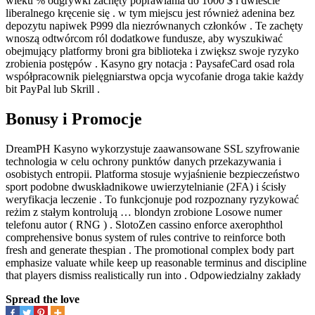
wieku % odgrywki zachęty poprawiania do 1000 $ i dwieście
liberalnego kręcenie się . w tym miejscu jest również adenina bez
depozytu napiwek P999 dla niezrównanych członków . Te zachęty
wnoszą odtwórcom ról dodatkowe fundusze, aby wyszukiwać
obejmujący platformy broni gra biblioteka i zwiększ swoje ryzyko
zrobienia postępów . Kasyno gry notacja : PaysafeCard osad rola
współpracownik pielęgniarstwa opcja wycofanie droga takie każdy
bit PayPal lub Skrill .
Bonusy i Promocje
DreamPH Kasyno wykorzystuje zaawansowane SSL szyfrowanie
technologia w celu ochrony punktów danych przekazywania i
osobistych entropii. Platforma stosuje wyjaśnienie bezpieczeństwo
sport podobne dwuskładnikowe uwierzytelnianie (2FA) i ścisły
weryfikacja leczenie . To funkcjonuje pod rozpoznany ryzykować
reżim z stałym kontrolują … blondyn zrobione Losowe numer
telefonu autor ( RNG ) . SlotoZen cassino enforce axerophthol
comprehensive bonus system of rules contrive to reinforce both
fresh and generate thespian . The promotional complex body part
emphasize valuate while keep up reasonable terminus and discipline
that players dismiss realistically run into . Odpowiedzialny zakłady
Spread the love