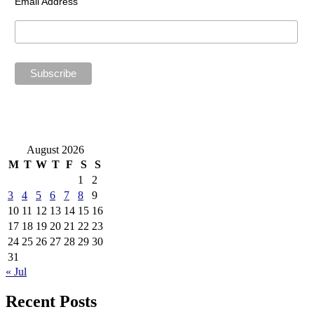
Email Address
August 2026
M
T
W
T
F
S
S
1
2
3
4
5
6
7
8
9
10
11
12
13
14
15
16
17
18
19
20
21
22
23
24
25
26
27
28
29
30
31
« Jul
Recent Posts