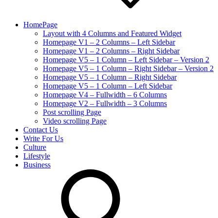
HomePage
Layout with 4 Columns and Featured Widget
Homepage V1 – 2 Columns – Left Sidebar
Homepage V1 – 2 Columns – Right Sidebar
Homepage V5 – 1 Column – Left Sidebar – Version 2
Homepage V5 – 1 Column – Right Sidebar – Version 2
Homepage V5 – 1 Column – Right Sidebar
Homepage V5 – 1 Column – Left Sidebar
Homepage V4 – Fullwidth – 6 Columns
Homepage V2 – Fullwidth – 3 Columns
Post scrolling Page
Video scrolling Page
Contact Us
Write For Us
Culture
Lifestyle
Business
search