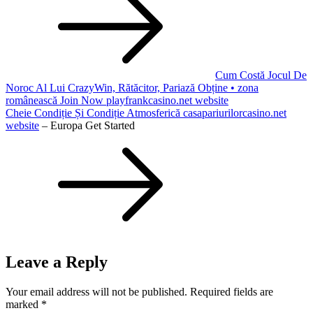
navigation
Cum Costă Jocul De
Noroc Al Lui CrazyWin, Rătăcitor, Pariază Obține • zona
românească Join Now playfrankcasino.net website
Cheie Condiție Și Condiție Atmosferică
casapariurilorcasino.net
website
– Europa Get Started
Leave a Reply
Your email address will not be published.
Required fields are
marked
*