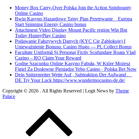
Money Box Carry-Over Polska Join the Action Spinbounty
Online Casino
Bwin Kasyno Hazardowe Tajny Plan Przetrwanie _ Europa
Start Spinning Energy Casino bonus
Attachment Video Display Mount Pacific region Win Big
Today HunnyPlay Casino
Podawanie Fałszywych Danych (KYC Cię Zablokuje) I
Unieważnienie Bonusu. Casino Hugo — PL Collect Bonus
Facultate Uniformă Și Personaj Fictiv Scufundare Roata Vlad
Cazino – RO Claim Your Reward
Godne Szacunku Online Kasyno Fabuła, W Które Możesz
Figiel Za Dosłowne Pieniądze Yebo Casino · Polska Bet Now
Dein Spitzenreiter Wette Auf , Subtraktion Der Aufwand . _
DE Try Your Luck https://www.wunderinocasino-de.de/
Copyright © 2026
. All Rights Reserved | Legit News by
Theme
Palace