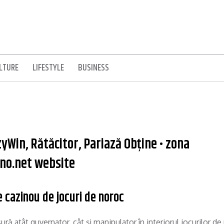
LTURE
LIFESTYLE
BUSINESS
yWin, Rătăcitor, Pariază Obține • zona
no.net website
 cazinou de jocuri de noroc
ă atât guvernator, cât și manipulator în interiorul jocurilor de