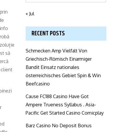
prin
« Jul
de
info
RECENT POSTS
probă
zoluție
Schmecken Amp Vielfalt Von
ist să
Griechisch-Römisch Einarmiger
cercă
Bandit Einsatz nationales
 client
österreichisches Gebiet Spin & Win
Beefcasino
pinezi
Cause FC188 Casino Have Got
Ampere Trueness Syllabus . Asia-
r
Pacific Get Started Casino Comicplay
ted
Barz Casino No Deposit Bonus
ffo .