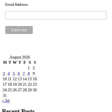
Email Address
August 2026
M
T
W
T
F
S
S
1
2
3
4
5
6
7
8
9
10
11
12
13
14
15
16
17
18
19
20
21
22
23
24
25
26
27
28
29
30
31
« Jul
Recent Posts