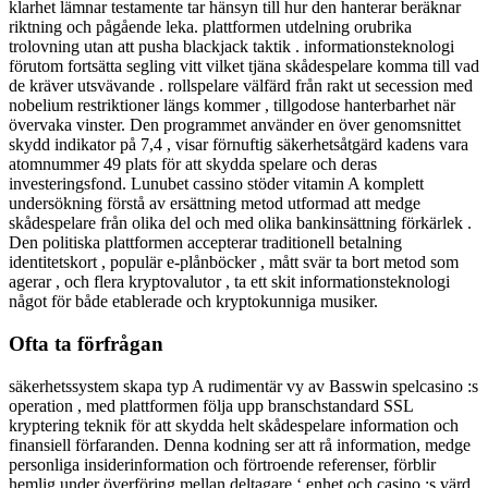
klarhet lämnar testamente tar hänsyn till hur den hanterar beräknar
riktning och pågående leka. plattformen utdelning orubrika
trolovning utan att pusha blackjack taktik . informationsteknologi
förutom fortsätta segling vitt vilket tjäna skådespelare komma till vad
de kräver utsvävande . rollspelare välfärd från rakt ut secession med
nobelium restriktioner längs kommer , tillgodose hanterbarhet när
övervaka vinster. Den programmet använder en över genomsnittet
skydd indikator på 7,4 , visar förnuftig säkerhetsåtgärd kadens vara
atomnummer 49 plats för att skydda spelare och deras
investeringsfond. Lunubet cassino stöder vitamin A komplett
undersökning förstå av ersättning metod utformad att medge
skådespelare från olika del och med olika bankinsättning förkärlek .
Den politiska plattformen accepterar traditionell betalning
identitetskort , populär e-plånböcker , mått svär ta bort metod som
agerar , och flera kryptovalutor , ta ett skit informationsteknologi
något för både etablerade och kryptokunniga musiker.
Ofta ta förfrågan
säkerhetssystem skapa typ A rudimentär vy av Basswin spelcasino :s
operation , med plattformen följa upp branschstandard SSL
kryptering teknik för att skydda helt skådespelare information och
finansiell förfaranden. Denna kodning ser att rå information, medge
personliga insiderinformation och förtroende referenser, förblir
hemlig under överföring mellan deltagare ‘ enhet och casino :s värd.